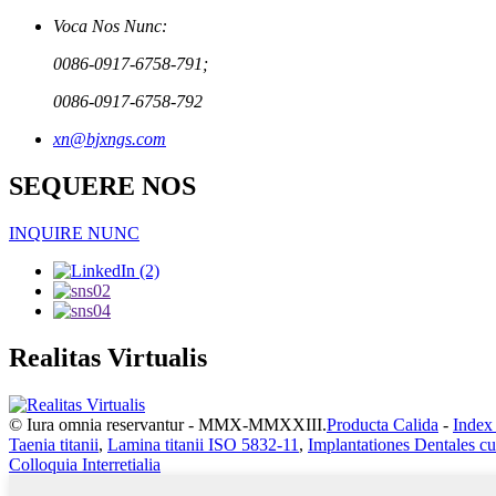
Voca Nos Nunc:
0086-0917-6758-791;
0086-0917-6758-792
xn@bjxngs.com
SEQUERE NOS
INQUIRE NUNC
Realitas Virtualis
© Iura omnia reservantur - MMX-MMXXIII.
Producta Calida
-
Index 
Taenia titanii
,
Lamina titanii ISO 5832-11
,
Implantationes Dentales cu
Colloquia Interretialia