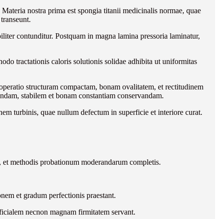
. Materia nostra prima est spongia titanii medicinalis normae, quae
 transeunt.
iliter contunditur. Postquam in magna lamina pressoria laminatur,
tractationis caloris solutionis solidae adhibita ut uniformitas
peratio structuram compactam, bonam ovalitatem, et rectitudinem
inandam, stabilem et bonam constantiam conservandam.
m turbinis, quae nullum defectum in superficie et interiore curat.
ctis, et methodis probationum moderandarum completis.
nem et gradum perfectionis praestant.
perficialem necnon magnam firmitatem servant.