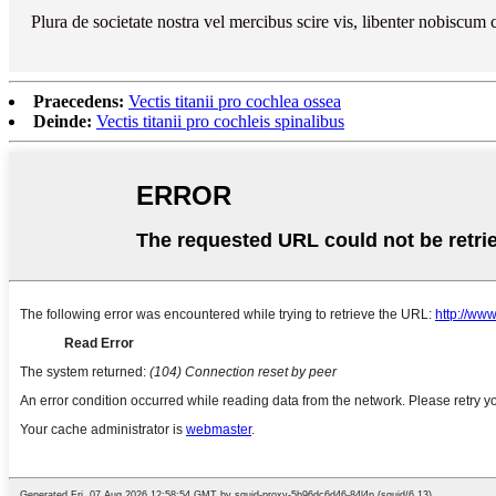
Plura de societate nostra vel mercibus scire vis, libenter nobiscu
Praecedens:
Vectis titanii pro cochlea ossea
Deinde:
Vectis titanii pro cochleis spinalibus