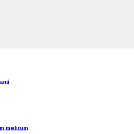
anii
tum medicum