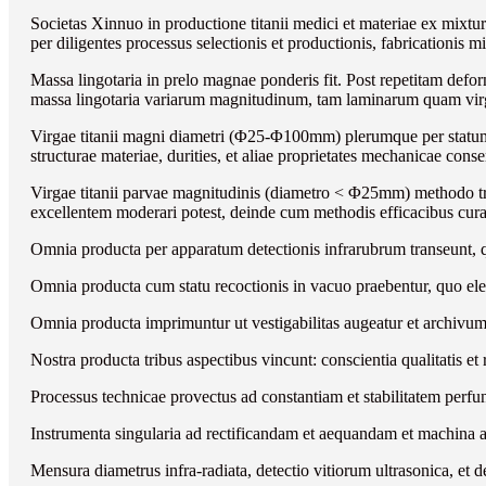
Societas Xinnuo in productione titanii medici et materiae ex mixtur
per diligentes processus selectionis et productionis, fabricationis 
Massa lingotaria in prelo magnae ponderis fit. Post repetitam def
massa lingotaria variarum magnitudinum, tam laminarum quam virg
Virgae titanii magni diametri (Φ25-Φ100mm) plerumque per statum v
structurae materiae, durities, et aliae proprietates mechanicae conse
Virgae titanii parvae magnitudinis (diametro < Φ25mm) methodo t
excellentem moderari potest, deinde cum methodis efficacibus cur
Omnia producta per apparatum detectionis infrarubrum transeunt, qu
Omnia producta cum statu recoctionis in vacuo praebentur, quo e
Omnia producta imprimuntur ut vestigabilitas augeatur et archivum
Nostra producta tribus aspectibus vincunt: conscientia qualitatis e
Processus technicae provectus ad constantiam et stabilitatem perfun
Instrumenta singularia ad rectificandam et aequandam et machina 
Mensura diametrus infra-radiata, detectio vitiorum ultrasonica, et