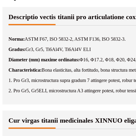
Descriptio vectis titanii pro articulatione co
Norma:
ASTM F67, ISO 5832-2, ASTM F136, ISO 5832-3.
Gradus:
Gr3, Gr5, Ti6Al4V, Ti6Al4V ELI
Diameter (mm) maxime ordinatus:
Φ16, Φ17.2, Φ18, Φ20, Φ24
Characteristica:
Bona elasticitas, alta fortitudo, bona structura me
1. Pro Gr3, microstructura supra gradum 7 attingere potest, robur 
2. Pro Gr5, Gr5ELI, microstructura A3 attingere potest, robur tens
Cur virgas titanii medicinales XINNUO elig