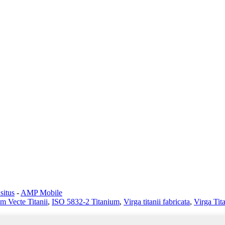
situs
-
AMP Mobile
m Vecte Titanii
,
ISO 5832-2 Titanium
,
Virga titanii fabricata
,
Virga Tit