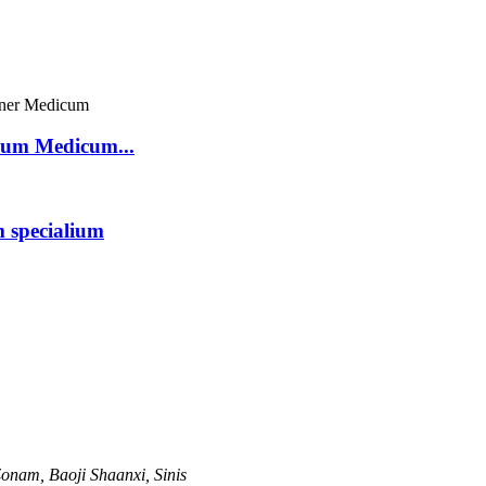
sum Medicum...
 specialium
Zonam, Baoji Shaanxi, Sinis