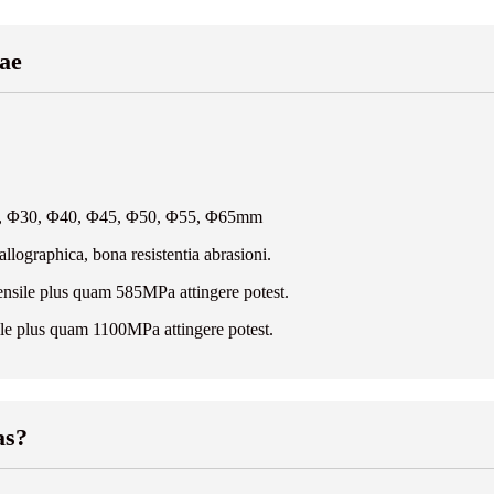
xae
, Φ30, Φ40, Φ45, Φ50, Φ55, Φ65mm
tallographica, bona resistentia abrasioni.
tensile plus quam 585MPa attingere potest.
ile plus quam 1100MPa attingere potest.
as?