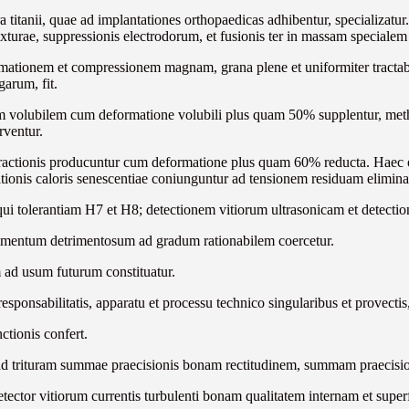
a titanii, quae ad implantationes orthopaedicas adhibentur, specializatur
mixturae, suppressionis electrodorum, et fusionis ter in massam specialem
ormationem et compressionem magnam, grana plene et uniformiter tractab
arum, fit.
olubilem cum deformatione volubili plus quam 50% supplentur, methodo 
rventur.
ractionis producuntur cum deformatione plus quam 60% reducta. Haec o
ationis caloris senescentiae coniunguntur ad tensionem residuam elim
i tolerantiam H7 et H8; detectionem vitiorum ultrasonicam et detectione
lementum detrimentosum ad gradum rationabilem coercetur.
 ad usum futurum constituatur.
t responsabilitatis, apparatu et processu technico singularibus et prove
ctionis confert.
ad trituram summae praecisionis bonam rectitudinem, summam praecisio
 detector vitiorum currentis turbulenti bonam qualitatem internam et su