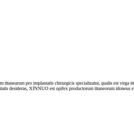
nearum pro implantatis chirurgicis specializatur, qualis est virga tita
alitatis desideras, XINNUO est opifex productorum titaneorum idoneus 