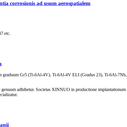
tia corrosionis ad usum aerospatialem
 etc.
a
eriam graduum Gr5 (Ti-6Al-4V), Ti-6Al-4V ELI (Gradus 23), Ti-6Al-7Nb
e et genuum adhibetur. Societas XINNUO in productione implantationum
ializatur.
anii