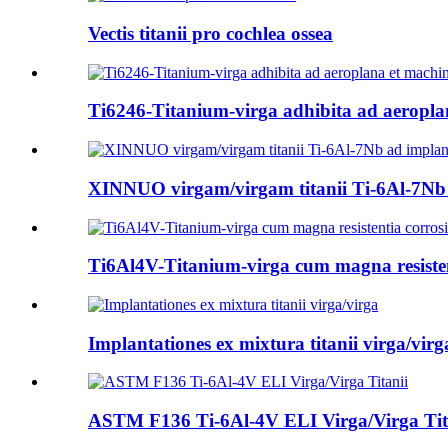
Vectis titanii pro cochlea ossea
Ti6246-Titanium-virga adhibita ad aeroplan
XINNUO virgam/virgam titanii Ti-6Al-7Nb a
Ti6Al4V-Titanium-virga cum magna resistent
Implantationes ex mixtura titanii virga/virg
ASTM F136 Ti-6Al-4V ELI Virga/Virga Tit