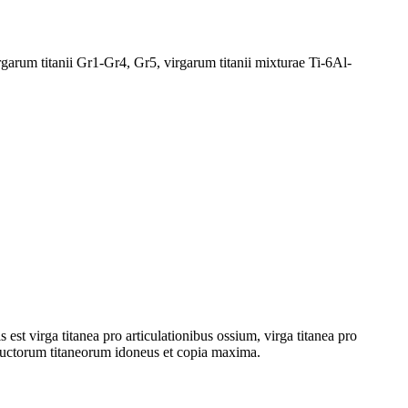
arum titanii Gr1-Gr4, Gr5, virgarum titanii mixturae Ti-6Al-
st virga titanea pro articulationibus ossium, virga titanea pro
oductorum titaneorum idoneus et copia maxima.