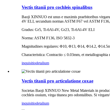
Vectis titanii pro cochleis spinalibus
Baoji XINNUO est unus e maximis praebitoribus virgarum 
4V ELI, secundum normas ASTM F67 vel ASTM F136, 
Gradus: Gr5, Ti-6Al-4V, Gr23, Ti-6Al-4V ELI
Norma: ASTM F136, ISO 5832-3
Magnitudines regulares: Φ10, Φ13, Φ14, Φ14.2, Φ14.
Characteristica: Contractio ≤ 0.03mm, et metallographia r
inquisitio
detalium
Vectis titanii pro articulatione coxae
Societas Baoji XINNUO New Metal Materials in productione 
cochleis ossium, virga titanea pro odontalibus. Si virg
inquisitio
detalium