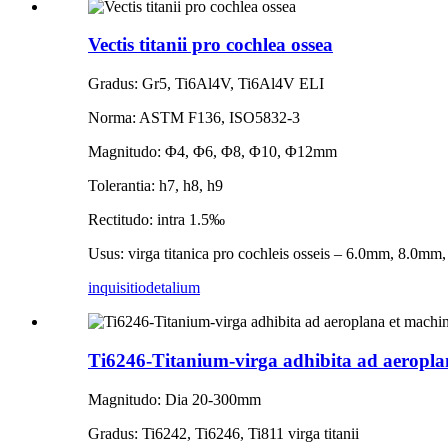
Vectis titanii pro cochlea ossea
Gradus: Gr5, Ti6Al4V, Ti6Al4V ELI
Norma: ASTM F136, ISO5832-3
Magnitudo: Φ4, Φ6, Φ8, Φ10, Φ12mm
Tolerantia: h7, h8, h9
Rectitudo: intra 1.5‰
Usus: virga titanica pro cochleis osseis – 6.0mm, 8.0
inquisitio
detalium
Ti6246-Titanium-virga adhibita ad aeropla
Magnitudo: Dia 20-300mm
Gradus: Ti6242, Ti6246, Ti811 virga titanii