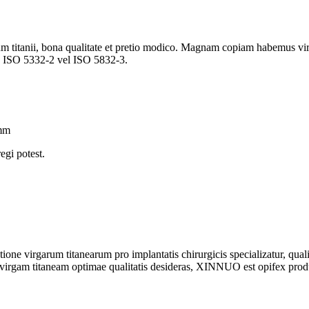
titanii, bona qualitate et pretio modico. Magnam copiam habemus virg
ISO 5332-2 vel ISO 5832-3.
5mm
egi potest.
virgarum titanearum pro implantatis chirurgicis specializatur, qualis e
am/virgam titaneam optimae qualitatis desideras, XINNUO est opifex pr