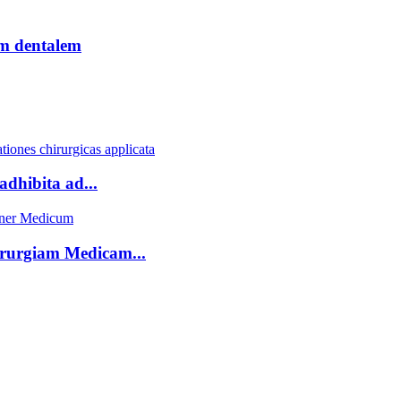
m dentalem
adhibita ad...
irurgiam Medicam...