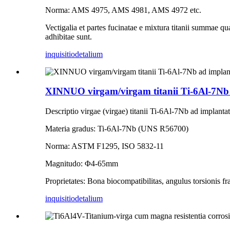
Norma: AMS 4975, AMS 4981, AMS 4972 etc.
Vectigalia et partes fucinatae e mixtura titanii summae q
adhibitae sunt.
inquisitio
detalium
XINNUO virgam/virgam titanii Ti-6Al-7Nb
Descriptio virgae (virgae) titanii Ti-6Al-7Nb ad implantat
Materia gradus: Ti-6Al-7Nb (UNS R56700)
Norma: ASTM F1295, ISO 5832-11
Magnitudo: Φ4-65mm
Proprietates: Bona biocompatibilitas, angulus torsionis 
inquisitio
detalium