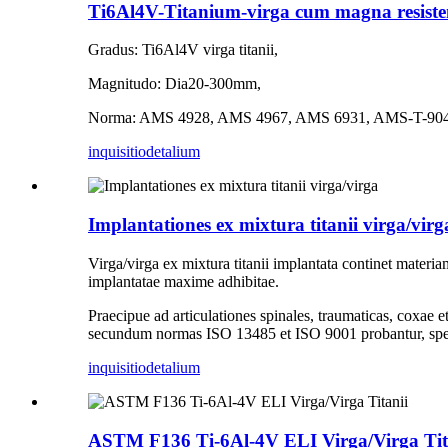
Ti6Al4V-Titanium-virga cum magna resisten
Gradus: Ti6Al4V virga titanii,
Magnitudo: Dia20-300mm,
Norma: AMS 4928, AMS 4967, AMS 6931, AMS-T-9047
inquisitio
detalium
Implantationes ex mixtura titanii virga/virg
Virga/virga ex mixtura titanii implantata continet mat
implantatae maxime adhibitae.
Praecipue ad articulationes spinales, traumaticas, coxa
secundum normas ISO 13485 et ISO 9001 probantur, spec
inquisitio
detalium
ASTM F136 Ti-6Al-4V ELI Virga/Virga Tit