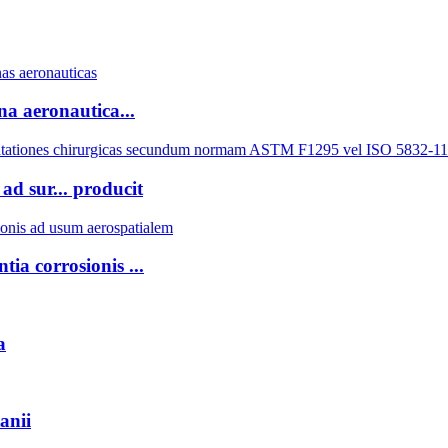
a aeronautica...
d sur... producit
ia corrosionis ...
a
anii