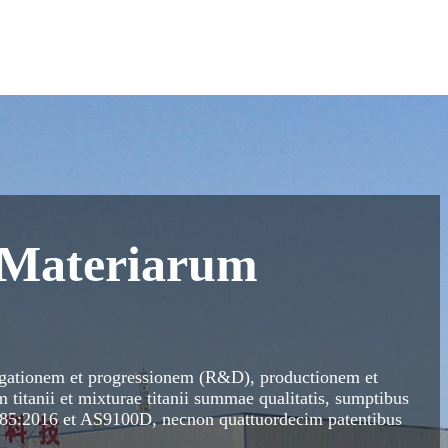
 Materiarum
igationem et progressionem (R&D), productionem et
 titanii et mixturae titanii summae qualitatis, sumptibus
485:2016 et AS9100D, necnon quattuordecim patentibus