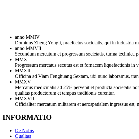
anno MMIV
Dominus Zheng Yongli, praefectus societatis, qui in industria 
anno MMVII
Secundum mercatum et progressum societatis, turma technica per
MMX
Progressum mercatus secutus est et fornacem liquefactionis i
MMXII
Officina ad Viam Fenghuang Sextam, ubi nunc laboramus, tra
MMXV
Mercatus medicinalis ad 25% pervenit et producta societatis not
qualitas productorum et tempus traditionis curentur.
MMXVII
Officialiter mercatum militarem et aerospatialem ingressus est,
INFORMATIO
De Nobis
Qualitas