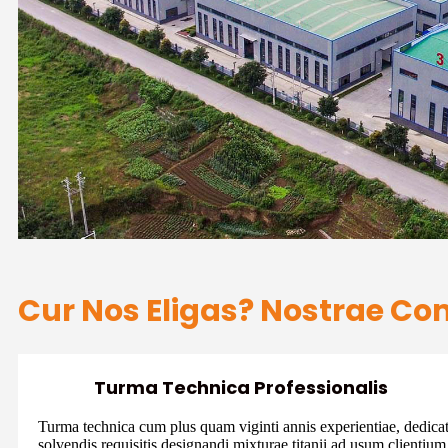
Cur Nos Eligas? Nostrae 
Turma Technica Professionalis
Turma technica cum plus quam viginti annis experientiae, dedica
solvendis requisitis designandi mixturae titanii ad usum clientium