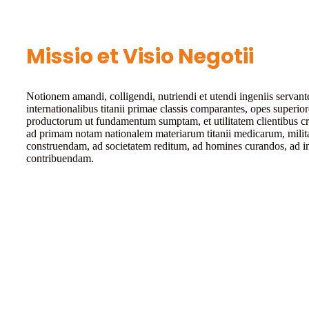
Missio et Visio Negotii
Notionem amandi, colligendi, nutriendi et utendi ingeniis servant
internationalibus titanii primae classis comparantes, opes superior
productorum ut fundamentum sumptam, et utilitatem clientibus cre
ad primam notam nationalem materiarum titanii medicarum, milit
construendam, ad societatem reditum, ad homines curandos, ad i
contribuendam.