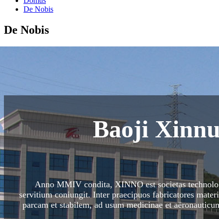
Domus
De Nobis
De Nobis
Baoji Xinn
Anno MMIV condita, XINNO est societas technologi
servitium coniungit. Inter praecipuos fabricatores mater
parcam et stabilem, ad usum medicinae et aëronautic