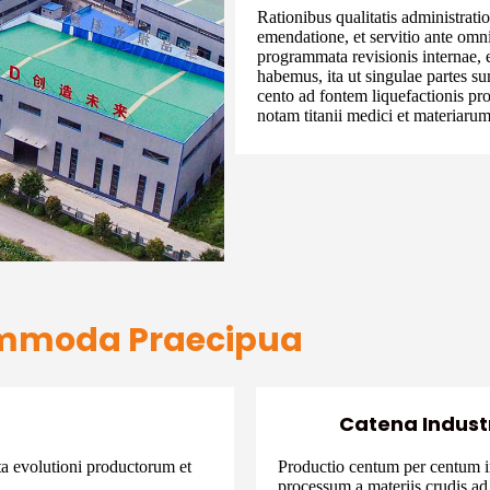
Rationibus qualitatis administrati
emendatione, et servitio ante omni
programmata revisionis internae, e
habemus, ita ut singulae partes s
cento ad fontem liquefactionis p
notam titanii medici et materiarum
Commoda Praecipua
Catena Indust
ta evolutioni productorum et
Productio centum per centum 
.
processum a materiis crudis ad