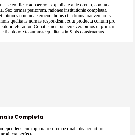
onis scientificae adhaeremus, qualitate ante omnia, continua
a. Sex turmas peritorum, rationes institutionis completas,
t rationes continuae emendationis et actionis praeventionis
ummis qualitatis normis respondeant et ut producta centum pro
robatum referantur. Conatus nostros perseverabimus ut primam
 e titanio mixto summae qualitatis in Sinis construamus.
rialis Completa
independens cum apparatu summae qualitatis per totum
 producta perfecta.