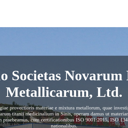
uo Societas Novarum
Metallicarum, Ltd.
ae provectioris materiae e mixtura metallorum, quae invest
iarum titanii medicinalium in Sinis, operam damus ut materiam
um praebeamus, cum certificationibus ISO 9001:2015, ISO 13
nationalibus.