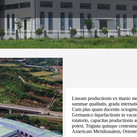
Lineam productionis ex titanio me
summae qualitatis, gradu interna
Cum plus quam ducentis octoginta 
Germanico liquefactionis in vacu
rotatorio, capacitas productionis 
potest. Triginta quinque centesi
Americam Meridionalem, Orient