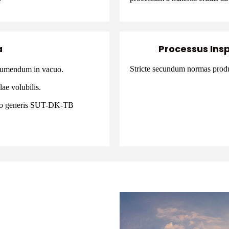
a
Processus Insp
Stricte secundum normas produ
sumendum in vacuo.
e volubilis.
orio generis SUT-DK-TB