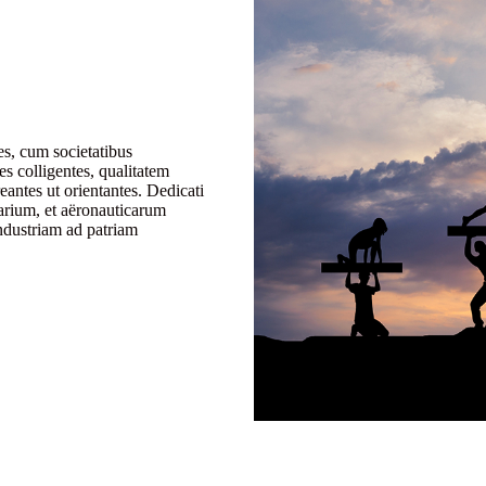
es, cum societatibus
es colligentes, qualitatem
antes ut orientantes. Dedicati
arium, et aëronauticarum
ndustriam ad patriam