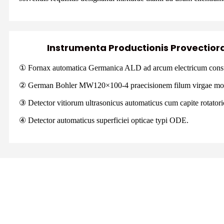
Instrumenta Productionis Provectior
① Fornax automatica Germanica ALD ad arcum electricum con
② German Bohler MW120×100-4 praecisionem filum virgae mola
③ Detector vitiorum ultrasonicus automaticus cum capite rotat
④ Detector automaticus superficiei opticae typi ODE.