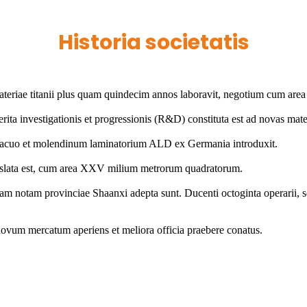
Historia societatis
materiae titanii plus quam quindecim annos laboravit, negotium cum area
ita investigationis et progressionis (R&D) constituta est ad novas mat
n vacuo et molendinum laminatorium ALD ex Germania introduxit.
nslata est, cum area XXV milium metrorum quadratorum.
am notam provinciae Shaanxi adepta sunt. Ducenti octoginta operarii, se
 novum mercatum aperiens et meliora officia praebere conatus.