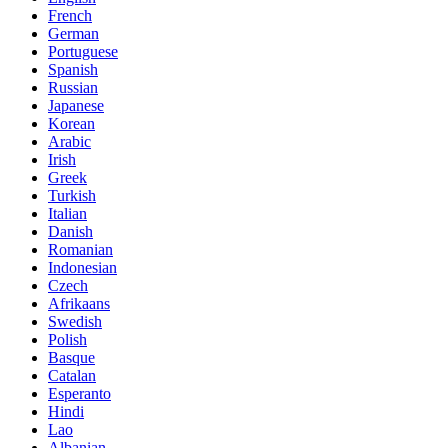
French
German
Portuguese
Spanish
Russian
Japanese
Korean
Arabic
Irish
Greek
Turkish
Italian
Danish
Romanian
Indonesian
Czech
Afrikaans
Swedish
Polish
Basque
Catalan
Esperanto
Hindi
Lao
Albanian