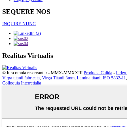
SEQUERE NOS
INQUIRE NUNC
Realitas Virtualis
© Iura omnia reservantur - MMX-MMXXIII.
Producta Calida
-
Index 
Virga titanii fabricata
,
Virga Titanii 3mm
,
Lamina titanii ISO 5832-11
Colloquia Interretialia