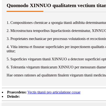
Quomodo XINNUO qualitatem vectium titan
1. Compositiones chemicae a spongia titanii adhibita determinan
2. Microstructura temporibus liquefactionis determinatur, XINNU
3. Proprietates mechanicae per processus volutationis et recocti
4. Vitia interna et fissurae superficiales per inspectionem qualit
utitur;
5. Superficies virgarum titanii XINNUO a detectore superficiei op
6. Tolerantia virgarum titanicarum XINNUO per mensuram diametr
Hae omnes rationes ad qualitatem finalem virgarum titanii medic
Praecedens:
Vectis titanii pro articulatione coxae
Deinde: