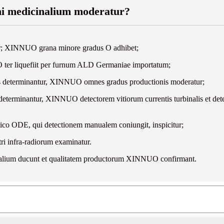
i medicinalium moderatur?
tur; XINNUO grana minore gradus O adhibet;
O ter liquefiit per furnum ALD Germaniae importatum;
onis determinantur, XINNUO omnes gradus productionis moderatur;
atis determinantur, XINNUO detectorem vitiorum currentis turbinalis et 
tico ODE, qui detectionem manualem coniungit, inspicitur;
i infra-radiorum examinatur.
inalium ducunt et qualitatem productorum XINNUO confirmant.