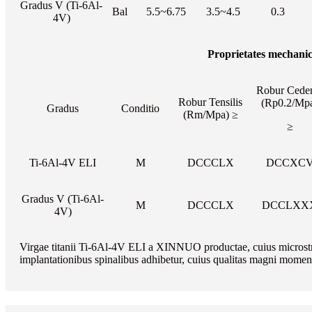
Gradus V (Ti-6Al-
Bal
5.5~6.75
3.5~4.5
0.3
4V)
Proprietates mechani
Robur Cede
Robur Tensilis
(Rp0.2/Mp
Gradus
Conditio
(Rm/Mpa) ≥
≥
Ti-6Al-4V ELI
M
DCCCLX
DCCXC
Gradus V (Ti-6Al-
M
DCCCLX
DCCLXX
4V)
Virgae titanii Ti-6Al-4V ELI a XINNUO productae, cuius microstruct
implantationibus spinalibus adhibetur, cuius qualitas magni moment