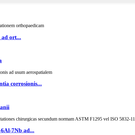
ad ort...
a
ia corrosionis...
anii
6Al-7Nb ad...