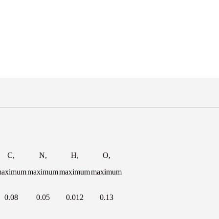
C,
N,
H,
O,
aximum
maximum
maximum
maximum
0.08
0.05
0.012
0.13