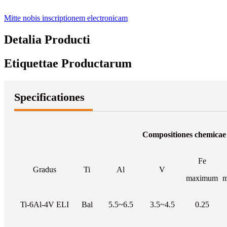
Mitte nobis inscriptionem electronicam
Detalia Producti
Etiquettae Productarum
Specificationes
Compositiones chemicae
Fe
Gradus
Ti
Al
V
maximum
m
Ti-6Al-4V ELI
Bal
5.5~6.5
3.5~4.5
0.25