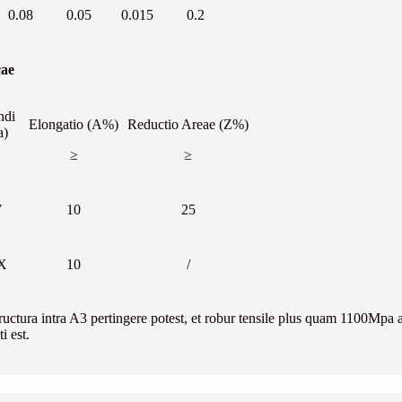
0.08
0.05
0.015
0.2
cae
ndi
Elongatio (A%)
Reductio Areae (Z%)
a)
≥
≥
V
10
25
X
10
/
ura intra A3 pertingere potest, et robur tensile plus quam 1100Mpa atti
i est.