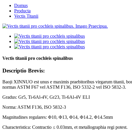
Domus
Producta
Vectis Titanii
Vectis titanii pro cochleis spinalibus
Descriptio Brevis:
Baoji XINNUO est unus e maximis praebitoribus virgarum titanii, bo
normas ASTM F67 vel ASTM F136, ISO 5332-2 vel ISO 5832-3.
Gradus: Gr5, Ti-6Al-4V, Gr23, Ti-6Al-4V ELI
Norma: ASTM F136, ISO 5832-3
Magnitudines regulares: Φ10, Φ13, Φ14, Φ14.2, Φ14.5mm
Characteristica: Contractio ≤ 0.03mm, et metallographia regi potest.