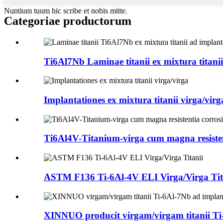
Nuntium tuum hic scribe et nobis mitte.
Categoriae productorum
Ti6Al7Nb Laminae titanii ex mixtura titanii 
Implantationes ex mixtura titanii virga/virg
Ti6Al4V-Titanium-virga cum magna resistent
ASTM F136 Ti-6Al-4V ELI Virga/Virga Tit
XINNUO producit virgam/virgam titanii Ti-