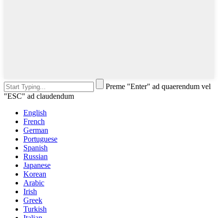
Preme "Enter" ad quaerendum vel
"ESC" ad claudendum
English
French
German
Portuguese
Spanish
Russian
Japanese
Korean
Arabic
Irish
Greek
Turkish
Italian