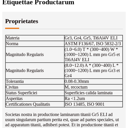
Etiquettae Productarum
Proprietates
Materia
Gr3, Gr4, Gr5, Ti6Al4V ELI
Norma
ASTM F136/67, ISO 5832-2/3
(1.0~6.0) T * (300~400) W *
Magnitudo Regularis
(1000~1200) L mm pro Gr5 et
Ti6Al4V ELI
(8.0~12.0) A * (300~400) L *
Magnitudo Regularis
(1000~1200) L mm pro Gr3 et
Gr4
Tolerantia
0.08-0.30mm
Civitas
M, recoctum
Status Superficiei
Superficies calida laminata
Asperitas
Ra <1.2um
Certificationes Qualitatis
ISO 13485, ISO 9001
Societas nostra in productione laminarum titanii Gr5 ELI ad
usum singularum partium perita est, quae ad partes speciales, ut
ad apparatum titanii, adhiberi potest. Et in productione titanii et