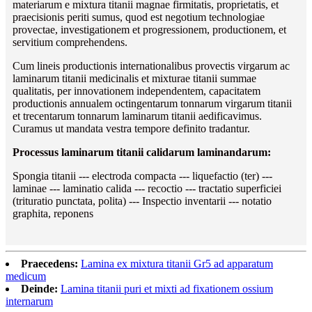
materiarum e mixtura titanii magnae firmitatis, proprietatis, et
praecisionis periti sumus, quod est negotium technologiae
provectae, investigationem et progressionem, productionem, et
servitium comprehendens.
Cum lineis productionis internationalibus provectis virgarum ac
laminarum titanii medicinalis et mixturae titanii summae
qualitatis, per innovationem independentem, capacitatem
productionis annualem octingentarum tonnarum virgarum titanii
et trecentarum tonnarum laminarum titanii aedificavimus.
Curamus ut mandata vestra tempore definito tradantur.
Processus laminarum titanii calidarum laminandarum:
Spongia titanii --- electroda compacta --- liquefactio (ter) ---
laminae --- laminatio calida --- recoctio --- tractatio superficiei
(trituratio punctata, polita) --- Inspectio inventarii --- notatio
graphita, reponens
Praecedens:
Lamina ex mixtura titanii Gr5 ad apparatum
medicum
Deinde:
Lamina titanii puri et mixti ad fixationem ossium
internarum