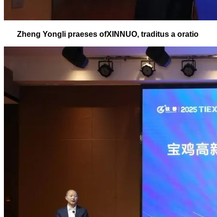
Zheng
Yongli
praeses
of
XINNUO
,
traditus
a
oratio