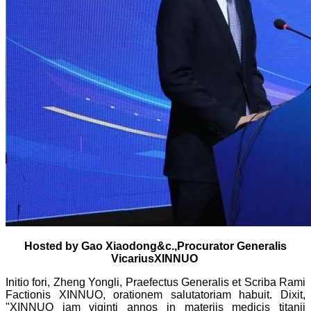
Hosted by Gao Xiaodong
&c.,
Procurator Generalis
Vicarius
XINNUO
Initio fori, Zheng Yongli, Praefectus Generalis et Scriba Rami
Factionis XINNUO, orationem salutatoriam habuit. Dixit,
"XINNUO iam viginti annos in materiis medicis titanii