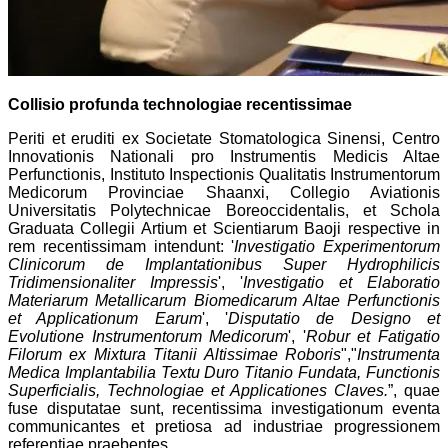
Collisio profunda technologiae recentissimae
Periti et eruditi ex Societate Stomatologica Sinensi, Centro
Innovationis Nationali pro Instrumentis Medicis Altae
Perfunctionis, Instituto Inspectionis Qualitatis Instrumentorum
Medicorum Provinciae Shaanxi, Collegio Aviationis
Universitatis Polytechnicae Boreoccidentalis, et Schola
Graduata Collegii Artium et Scientiarum Baoji respective in
rem recentissimam intendunt: '
Investigatio Experimentorum
Clinicorum de Implantationibus Super Hydrophilicis
Tridimensionaliter Impressis
', '
Investigatio et Elaboratio
Materiarum Metallicarum Biomedicarum Altae Perfunctionis
et Applicationum Earum
', '
Disputatio de Designo et
Evolutione Instrumentorum Medicorum
', '
Robur et Fatigatio
Filorum ex Mixtura Titanii Altissimae Roboris
","
Instrumenta
Medica Implantabilia Textu Duro Titanio Fundata, Functionis
Superficialis, Technologiae et Applicationes Claves.
”, quae
fuse disputatae sunt, recentissima investigationum eventa
communicantes et pretiosa ad industriae progressionem
referentiae praebentes.