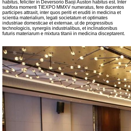
habitus, feliciter in Deversorio Baoji Auston habitus est. Inter
subfora momenti TIEXPO MMXV numeratus, fere ducentos
participes attraxit, inter quos periti et eruditi in medicina et
scientia materialium, legati societatum et optimates
industriae domesticae et externae, ut de progressibus
technologicis, synergiis industrialibus, et inclinationibus
futuris materiarum e mixtura titanii in medicina disceptarent.