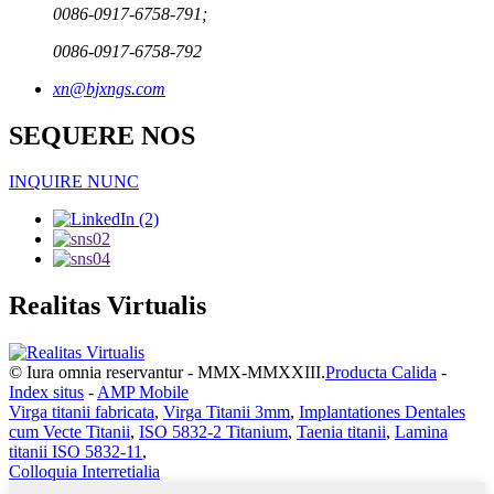
0086-0917-6758-791;
0086-0917-6758-792
xn@bjxngs.com
SEQUERE NOS
INQUIRE NUNC
Realitas Virtualis
© Iura omnia reservantur - MMX-MMXXIII.
Producta Calida
-
Index situs
-
AMP Mobile
Virga titanii fabricata
,
Virga Titanii 3mm
,
Implantationes Dentales
cum Vecte Titanii
,
ISO 5832-2 Titanium
,
Taenia titanii
,
Lamina
titanii ISO 5832-11
,
Colloquia Interretialia