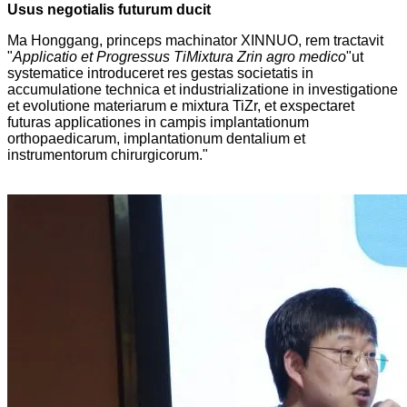
Usus negotialis futurum ducit
Ma Honggang, princeps machinator XINNUO, rem tractavit
"
Applicatio et Progressus Ti
Mixtura Zr
in agro medico
"ut
systematice introduceret res gestas societatis in
accumulatione technica et industrializatione in investigatione
et evolutione materiarum e mixtura TiZr, et exspectaret
futuras applicationes in campis implantationum
orthopaedicarum, implantationum dentalium et
instrumentorum chirurgicorum."